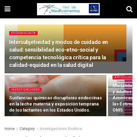
EPIDEMIOLOGÍA
Intersubjetividad y modos de cuidado en
salud: sensibilidad eco-etno-social y
competencia tecnológica crítica para la
calidad-equidad en la salud digital
ARTÍCULOS DE
Mortalidad 
INVESTIGACIONES
y adultos j
Sustancias químicas disruptoras endocrinas
Américas, 2
en la leche materna y exposición temprana
las Estimac
de los lactantes en los Estados Unidos.
OMS.
Home
Category
Investigaciones Bioética