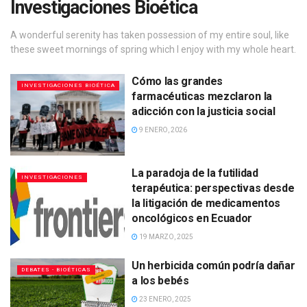
Investigaciones Bioética
A wonderful serenity has taken possession of my entire soul, like
these sweet mornings of spring which I enjoy with my whole heart.
Cómo las grandes
INVESTIGACIONES BIOÉTICA
farmacéuticas mezclaron la
adicción con la justicia social
9 ENERO, 2026
La paradoja de la futilidad
INVESTIGACIONES
terapéutica: perspectivas desde
la litigación de medicamentos
oncológicos en Ecuador
19 MARZO, 2025
Un herbicida común podría dañar
DEBATES - BIOÉTICAS
a los bebés
23 ENERO, 2025