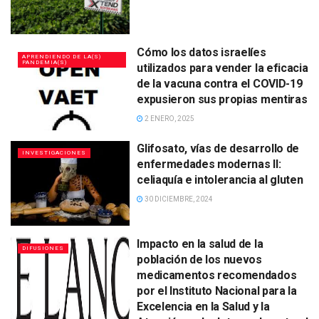
Cómo los datos israelíes
APRENDIENDO DE LA(S)
PANDEMIA(S)
utilizados para vender la eficacia
de la vacuna contra el COVID-19
expusieron sus propias mentiras
2 ENERO, 2025
Glifosato, vías de desarrollo de
INVESTIGACIONES
enfermedades modernas II:
celiaquía e intolerancia al gluten
30 DICIEMBRE, 2024
Impacto en la salud de la
DIFUSIONES
población de los nuevos
medicamentos recomendados
por el Instituto Nacional para la
Excelencia en la Salud y la