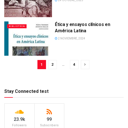
24 OCTUBRE, 2025
Ética y ensayos clínicos en
BIBLIOTECA
América Latina
2 NOVIEMBRE, 2024
1
2
…
4
Stay Connected test
23.9k
99
Followers
Subscribers