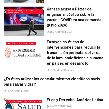
Kansas acusa a Pfizer de
APRENDIENDO DE LA(S)
PANDEMIA(S)
engañar al público sobre la
vacuna COVID en una demanda
(junio 2024)
23 DICIEMBRE, 2024
Ensayos no éticos de
ARTÍCULOS DE OPINIÓN
intervenciones para reducir la
transmisión perinatal del virus
de la inmunodeficiencia humana
en países en desarrollo
18 NOVIEMBRE, 2024
¿Es ético utilizar los descubrimientos científicos nazis
DEBATES - BIOÉTICAS
para salvar vidas?
4 NOVIEMBRE, 2024
Ética y Derecho: América Latina
INVESTIGACIONES BIOÉTICA
3 NOVIEMBRE, 2024