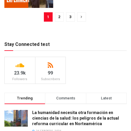
1
2
3
Stay Connected test
23.9k
99
Followers
Subscribers
Trending
Comments
Latest
La humanidad necesita otra formación en
ciencias de la salud: los peligros de la actual
reforma curricular en Norteamérica