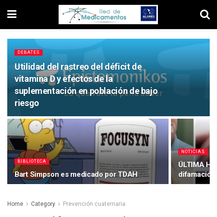
DEBATES
Utilidad del rastreo del déficit de
vitamina D y efectos de la
suplementación en población de bajo
riesgo
NOTICIAS
BIBLIOTECA
ÚLTIMA HOR
Bart Simpson es medicado por TDAH
difamación 
Home
Category
Prevención cuaternaria