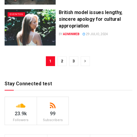
British model issues lengthy,
EVENTOS
sincere apology for cultural
appropriation
BY
ADMINWEB
29 JULIO, 2024
1
2
3
Stay Connected test
23.9k
99
Followers
Subscribers