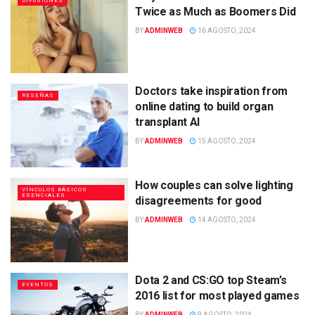
DIFUSIONES
Twice as Much as Boomers Did
BY
ADMINWEB
16 AGOSTO, 2024
Doctors take inspiration from
RESEÑAS
online dating to build organ
transplant AI
BY
ADMINWEB
15 AGOSTO, 2024
How couples can solve lighting
VÍNCULOS BÁSICOS
ESENCIALES
disagreements for good
BY
ADMINWEB
14 AGOSTO, 2024
Dota 2 and CS:GO top Steam’s
EVENTOS
2016 list for most played games
BY
ADMINWEB
9 AGOSTO, 2024