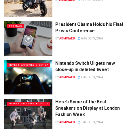
President Obama Holds his Final
RESEÑAS
Press Conference
BY
ADMINWEB
6 AGOSTO, 2024
Nintendo Switch UI gets new
INVESTIGACIONES BIOÉTICA
close-up in deleted tweet
BY
ADMINWEB
4 AGOSTO, 2024
Here’s Some of the Best
INVESTIGACIONES BIOÉTICA
Sneakers on Display at London
Fashion Week
BY
ADMINWEB
3 AGOSTO, 2024