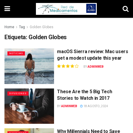
Home
Tag
Golden Globes
Etiqueta:
Golden Globes
macOS Sierra review: Mac users
NOTICIAS
get a modest update this year
BY
ADMINWEB
These Are the 5 Big Tech
DIFUSIONES
Stories to Watch in 2017
BY
ADMINWEB
18 AGOSTO, 2024
Why Millennials Need to Save