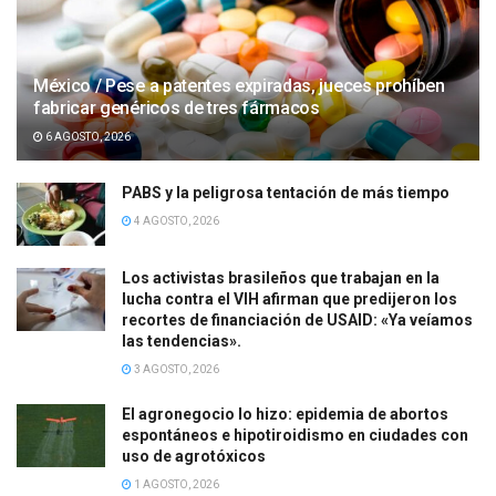
México / Pese a patentes expiradas, jueces prohíben
fabricar genéricos de tres fármacos
6 AGOSTO, 2026
PABS y la peligrosa tentación de más tiempo
4 AGOSTO, 2026
Los activistas brasileños que trabajan en la
lucha contra el VIH afirman que predijeron los
recortes de financiación de USAID: «Ya veíamos
las tendencias».
3 AGOSTO, 2026
El agronegocio lo hizo: epidemia de abortos
espontáneos e hipotiroidismo en ciudades con
uso de agrotóxicos
1 AGOSTO, 2026