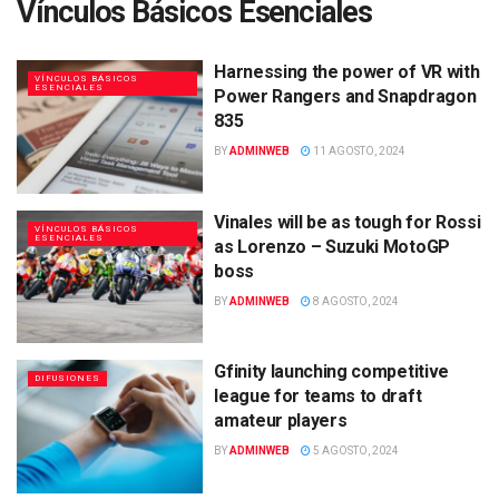
Vínculos Básicos Esenciales
Harnessing the power of VR with
VÍNCULOS BÁSICOS
ESENCIALES
Power Rangers and Snapdragon
835
BY
ADMINWEB
11 AGOSTO, 2024
Vinales will be as tough for Rossi
VÍNCULOS BÁSICOS
ESENCIALES
as Lorenzo – Suzuki MotoGP
boss
BY
ADMINWEB
8 AGOSTO, 2024
Gfinity launching competitive
DIFUSIONES
league for teams to draft
amateur players
BY
ADMINWEB
5 AGOSTO, 2024