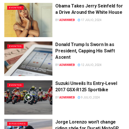
Obama Takes Jerry Seinfeld for
EVENTOS
a Drive Around the White House
BY
ADMINWEB
17 JULIO, 2024
Donald Trump Is Sworn In as
EVENTOS
President, Capping His Swift
Ascent
BY
ADMINWEB
12 JULIO, 2024
Suzuki Unveils Its Entry-Level
EVENTOS
2017 GSX-R125 Sportbike
BY
ADMINWEB
9 JULIO, 2024
Jorge Lorenzo won’t change
DIFUSIONES
riding style for Ducati MotoGP