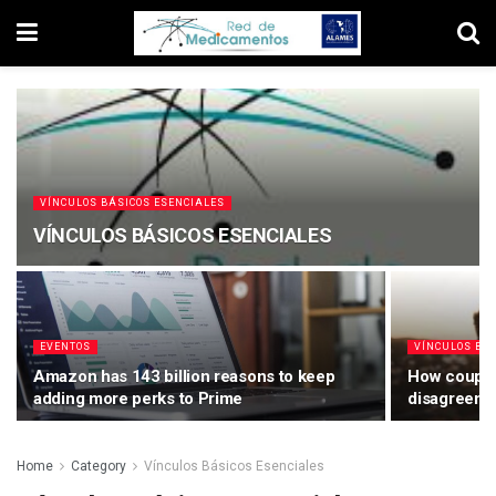
VÍNCULOS BÁSICOS ESENCIALES
VÍNCULOS BÁSICOS ESENCIALES
EVENTOS
VÍNCULOS BÁ
Amazon has 143 billion reasons to keep
How couples
adding more perks to Prime
disagreeme
Home
Category
Vínculos Básicos Esenciales