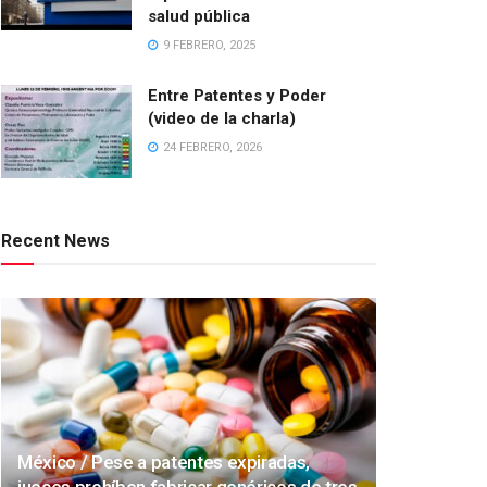
salud pública
9 FEBRERO, 2025
Entre Patentes y Poder
(video de la charla)
24 FEBRERO, 2026
Recent News
México / Pese a patentes expiradas,