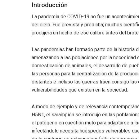
Introducción
La pandemia de COVID-19 no fue un acontecimien
del cielo. Fue prevista y predicha; muchos cientí
produjera un hecho de ese calibre antes del brot
Las pandemias han formado parte de la historia d
amenazando a las poblaciones por la necesidad de o
domesticación de animales, el desarrollo de pue
las personas para la centralización de la producci
distantes e incluso las guerras traen consigo la
vulnerabilidades que existen en la sociedad.
A modo de ejemplo y de relevancia contemporánea p
H5N1, el sarampión se introdujo en las poblacio
el patógeno en cuestión mutó para adaptarse a la
infectándolo necesita huéspedes vulnerables que
de lo contrario se extingue por falta de personas