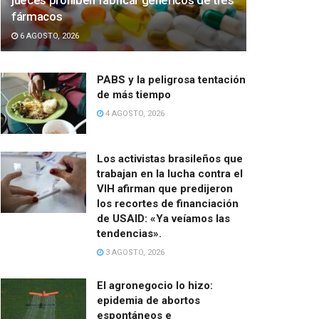
jueces prohíben fabricar genéricos de tres
fármacos
6 AGOSTO, 2026
PABS y la peligrosa tentación
de más tiempo
4 AGOSTO, 2026
Los activistas brasileños que
trabajan en la lucha contra el
VIH afirman que predijeron
los recortes de financiación
de USAID: «Ya veíamos las
tendencias».
3 AGOSTO, 2026
El agronegocio lo hizo:
epidemia de abortos
espontáneos e