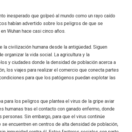
to inesperado que golpeó al mundo como un rayo caído
ficos habían advertido sobre los peligros de que se
e en Wuhan hace casi cinco años.
e la civilización humana desde la antigüedad. Siguen
rganizar la vida social. La agricultura y la
blos y ciudades donde la densidad de población acerca a
ón, los viajes para realizar el comercio que conecta partes
s condiciones para que los patógenos puedan explotar las
ara los peligros que plantea el virus de la gripe aviar
nes humanas tras el contacto con ganado enfermo, donde
s personas. Sin embargo, para que el virus continúe
 se encuentren en centros de alta densidad de población,
 sin inmunidad contra él. Estos factores sociales son parte