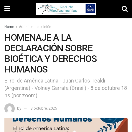
Home
Artículos de opinión
HOMENAJE A LA
DECLARACIÓN SOBRE
BIOÉTICA Y DERECHOS
HUMANOS
El rol de América Latina - Juan Carlos Tealdi
(Argentina) - Volney Garrafa (Brasil) - 8 de octubre 18
hs (por zoom)
by
3 octubre, 2025