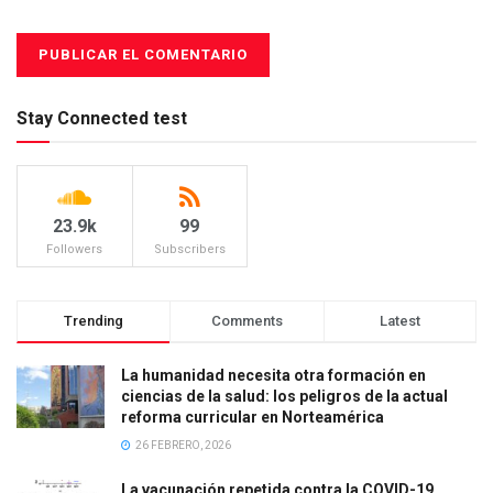
Stay Connected test
23.9k
99
Followers
Subscribers
Trending
Comments
Latest
La humanidad necesita otra formación en
ciencias de la salud: los peligros de la actual
reforma curricular en Norteamérica
26 FEBRERO, 2026
La vacunación repetida contra la COVID-19