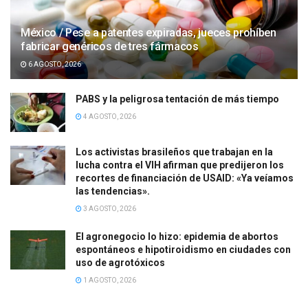
México / Pese a patentes expiradas, jueces prohíben
fabricar genéricos de tres fármacos
6 AGOSTO, 2026
PABS y la peligrosa tentación de más tiempo
4 AGOSTO, 2026
Los activistas brasileños que trabajan en la
lucha contra el VIH afirman que predijeron los
recortes de financiación de USAID: «Ya veíamos
las tendencias».
3 AGOSTO, 2026
El agronegocio lo hizo: epidemia de abortos
espontáneos e hipotiroidismo en ciudades con
uso de agrotóxicos
1 AGOSTO, 2026