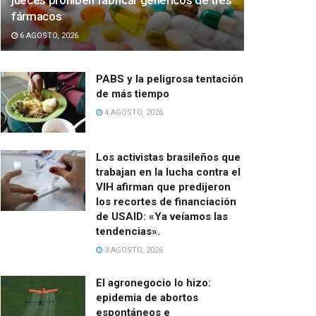
jueces prohíben fabricar genéricos de tres
fármacos
6 AGOSTO, 2026
PABS y la peligrosa tentación
de más tiempo
4 AGOSTO, 2026
Los activistas brasileños que
trabajan en la lucha contra el
VIH afirman que predijeron
los recortes de financiación
de USAID: «Ya veíamos las
tendencias».
3 AGOSTO, 2026
El agronegocio lo hizo:
epidemia de abortos
espontáneos e