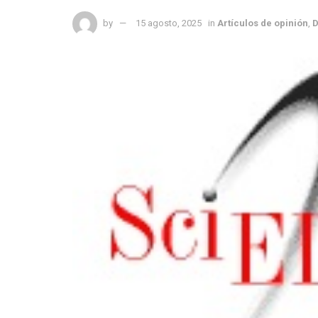
by
15 agosto, 2025
in
Artículos de opinión
,
D