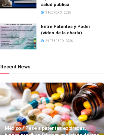
salud pública
9 FEBRERO, 2025
Entre Patentes y Poder
(video de la charla)
24 FEBRERO, 2026
Recent News
México / Pese a patentes expiradas,