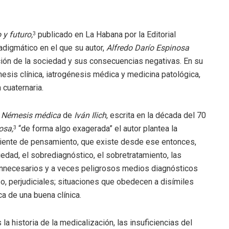
 y futuro,
publicado en La Habana por la Editorial
3
adigmático en el que su autor,
Alfredo Darío Espinosa
zación de la sociedad y sus consecuencias negativas. En su
nesis clínica, iatrogénesis médica y medicina patológica,
 cuaternaria.
a
Némesis médica
de
Iván Ilich
, escrita en la década del 70
osa,
“de forma algo exagerada” el autor plantea la
3
rriente de pensamiento, que existe desde ese entonces,
iedad, el sobrediagnóstico, el sobretratamiento, las
 innecesarios y a veces peligrosos medios diagnósticos
uso, perjudiciales; situaciones que obedecen a disímiles
ca de una buena clínica.
 historia de la medicalización, las insuficiencias del