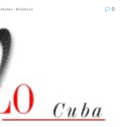
0
ebates - Bioéticas