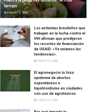
PABS y la peligrosa tentación de más
tiempo
4 AGOSTO, 2026
Los activistas brasileños que
trabajan en la lucha contra el
VIH afirman que predijeron
los recortes de financiación
de USAID: «Ya veíamos las
tendencias».
3 AGOSTO, 2026
El agronegocio lo hizo:
epidemia de abortos
espontáneos e
hipotiroidismo en ciudades
con uso de agrotóxicos
1 AGOSTO, 2026
Por qué importa la