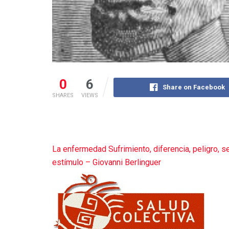
0
6
Share on Facebook
SHARES
VIEWS
La enfermedad Sufrimiento, diferencia, peligro, se
estímulo – Giovanni Berlinguer