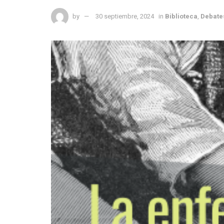
by
30 septiembre, 2024
in
Biblioteca
,
Debates