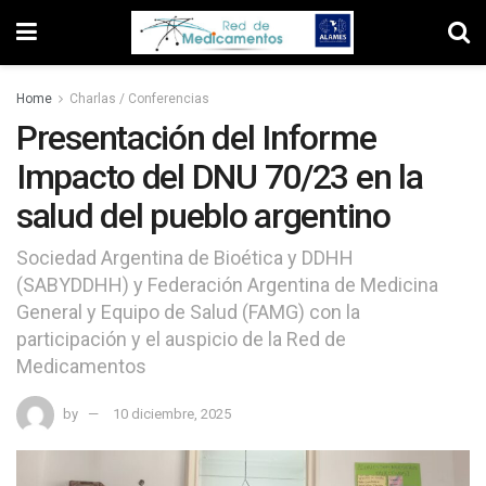
Home
Charlas / Conferencias
Presentación del Informe
Impacto del DNU 70/23 en la
salud del pueblo argentino
Sociedad Argentina de Bioética y DDHH
(SABYDDHH) y Federación Argentina de Medicina
General y Equipo de Salud (FAMG) con la
participación y el auspicio de la Red de
Medicamentos
by
10 diciembre, 2025