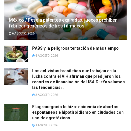
México / Pese a patentes expiradas, jueces prohíben
fabricar genéricos de tres fármacos
6 AGOSTO, 2026
PABS y la peligrosa tentación de más tiempo
4 AGOSTO, 2026
Los activistas brasileños que trabajan en la
lucha contra el VIH afirman que predijeron los
recortes de financiación de USAID: «Ya veíamos
las tendencias».
3 AGOSTO, 2026
El agronegocio lo hizo: epidemia de abortos
espontáneos e hipotiroidismo en ciudades con
uso de agrotóxicos
1 AGOSTO, 2026