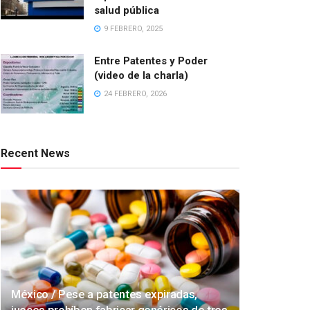
salud pública
9 FEBRERO, 2025
Entre Patentes y Poder
(video de la charla)
24 FEBRERO, 2026
Recent News
México / Pese a patentes expiradas,