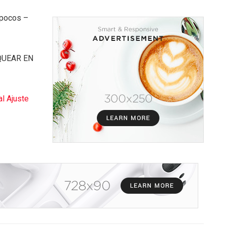
 pocos –
QUEAR EN
al Ajuste