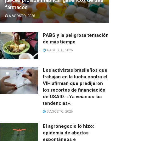
jueces prohíben fabricar genéricos de tres
fármacos
6 AGOSTO, 2026
PABS y la peligrosa tentación
de más tiempo
4 AGOSTO, 2026
Los activistas brasileños que
trabajan en la lucha contra el
VIH afirman que predijeron
los recortes de financiación
de USAID: «Ya veíamos las
tendencias».
3 AGOSTO, 2026
El agronegocio lo hizo:
epidemia de abortos
espontáneos e