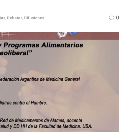
0
ias
,
Debates
,
Difusiones