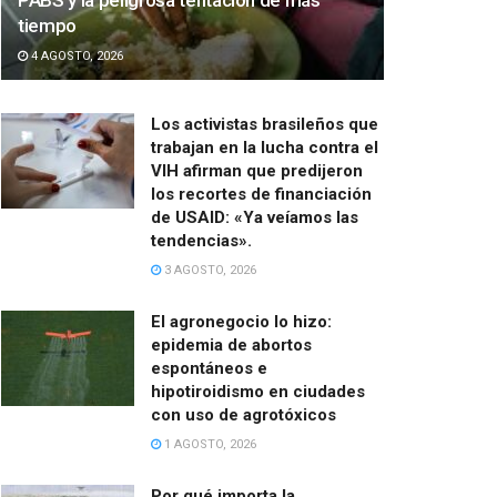
PABS y la peligrosa tentación de más
tiempo
4 AGOSTO, 2026
Los activistas brasileños que
trabajan en la lucha contra el
VIH afirman que predijeron
los recortes de financiación
de USAID: «Ya veíamos las
tendencias».
3 AGOSTO, 2026
El agronegocio lo hizo:
epidemia de abortos
espontáneos e
hipotiroidismo en ciudades
con uso de agrotóxicos
1 AGOSTO, 2026
Por qué importa la