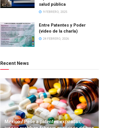
salud pública
9 FEBRERO, 2025
Entre Patentes y Poder
(video de la charla)
24 FEBRERO, 2026
Recent News
México / Pese a patentes expiradas,