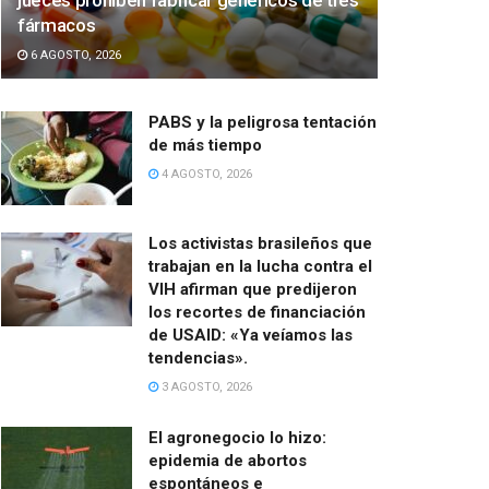
jueces prohíben fabricar genéricos de tres
fármacos
6 AGOSTO, 2026
PABS y la peligrosa tentación
de más tiempo
4 AGOSTO, 2026
Los activistas brasileños que
trabajan en la lucha contra el
VIH afirman que predijeron
los recortes de financiación
de USAID: «Ya veíamos las
tendencias».
3 AGOSTO, 2026
El agronegocio lo hizo:
epidemia de abortos
espontáneos e