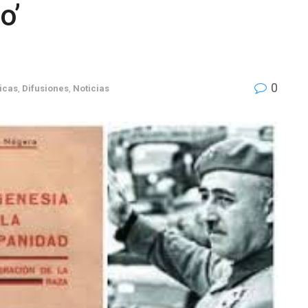
o’
0
icas
,
Difusiones
,
Noticias