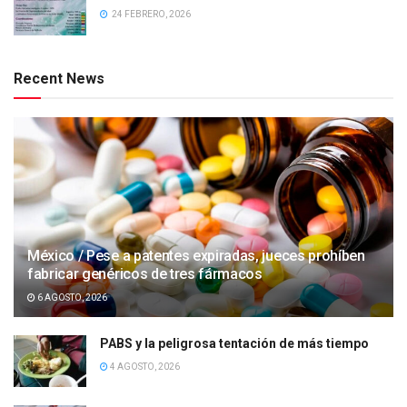
24 FEBRERO, 2026
Recent News
México / Pese a patentes expiradas, jueces prohíben
fabricar genéricos de tres fármacos
6 AGOSTO, 2026
PABS y la peligrosa tentación de más tiempo
4 AGOSTO, 2026