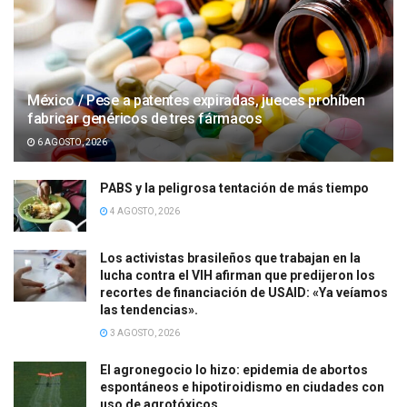
México / Pese a patentes expiradas, jueces prohíben
fabricar genéricos de tres fármacos
6 AGOSTO, 2026
PABS y la peligrosa tentación de más tiempo
4 AGOSTO, 2026
Los activistas brasileños que trabajan en la
lucha contra el VIH afirman que predijeron los
recortes de financiación de USAID: «Ya veíamos
las tendencias».
3 AGOSTO, 2026
El agronegocio lo hizo: epidemia de abortos
espontáneos e hipotiroidismo en ciudades con
uso de agrotóxicos