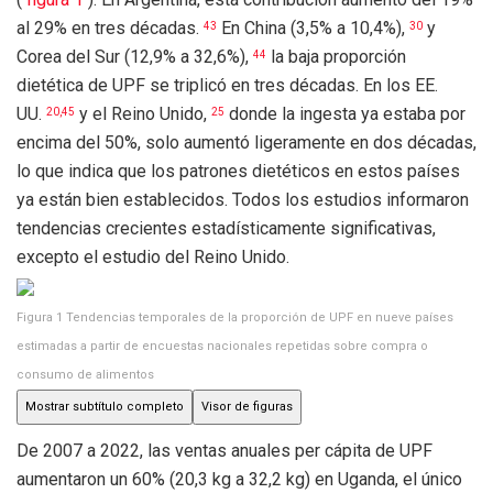
al 29% en tres décadas.
En China (3,5% a 10,4%),
y
43
30
Corea del Sur (12,9% a 32,6%),
la baja proporción
44
dietética de UPF se triplicó en tres décadas. En los EE.
UU.
y el Reino Unido,
donde la ingesta ya estaba por
20,45
25
encima del 50%, solo aumentó ligeramente en dos décadas,
lo que indica que los patrones dietéticos en estos países
ya están bien establecidos. Todos los estudios informaron
tendencias crecientes estadísticamente significativas,
excepto el estudio del Reino Unido.
Figura 1
Tendencias temporales de la proporción de UPF en nueve países
estimadas a partir de encuestas nacionales repetidas sobre compra o
consumo de alimentos
Mostrar subtítulo completo
Visor de figuras
De 2007 a 2022, las ventas anuales per cápita de UPF
aumentaron un 60% (20,3 kg a 32,2 kg) en Uganda, el único