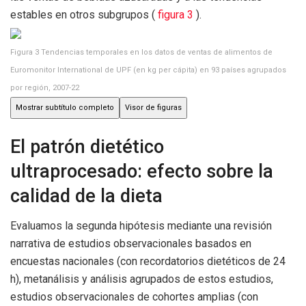
estables en otros subgrupos (
figura 3
).
Figura 3
Tendencias temporales en los datos de ventas de alimentos de
Euromonitor International de UPF (en kg per cápita) en 93 países agrupados
por región, 2007-22
Mostrar subtítulo completo
Visor de figuras
El patrón dietético
ultraprocesado: efecto sobre la
calidad de la dieta
Evaluamos la segunda hipótesis mediante una revisión
narrativa de estudios observacionales basados ​​en
encuestas nacionales (con recordatorios dietéticos de 24
h), metanálisis y análisis agrupados de estos estudios,
estudios observacionales de cohortes amplias (con