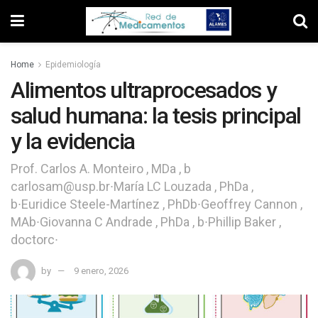
Home
Epidemiología
Alimentos ultraprocesados ​​y
salud humana: la tesis principal
y la evidencia
Prof. Carlos A. Monteiro , MDa , b
carlosam@usp.br∙María LC Louzada , PhDa ,
b∙Euridice Steele-Martínez , PhDb∙Geoffrey Cannon ,
MAb∙Giovanna C Andrade , PhDa , b∙Phillip Baker ,
doctorc∙
by
9 enero, 2026