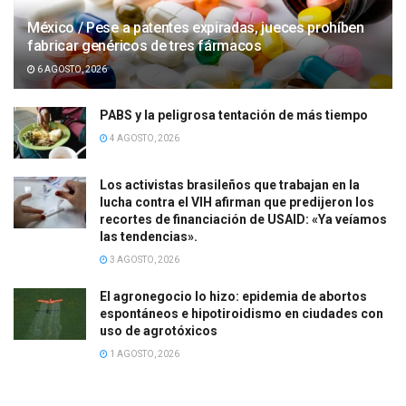
México / Pese a patentes expiradas, jueces prohíben
fabricar genéricos de tres fármacos
6 AGOSTO, 2026
PABS y la peligrosa tentación de más tiempo
4 AGOSTO, 2026
Los activistas brasileños que trabajan en la
lucha contra el VIH afirman que predijeron los
recortes de financiación de USAID: «Ya veíamos
las tendencias».
3 AGOSTO, 2026
El agronegocio lo hizo: epidemia de abortos
espontáneos e hipotiroidismo en ciudades con
uso de agrotóxicos
1 AGOSTO, 2026