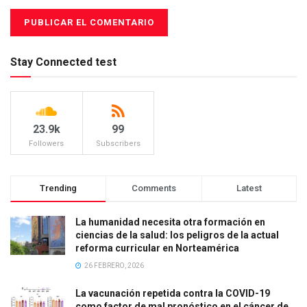
Stay Connected test
23.9k
99
Followers
Subscribers
Trending
Comments
Latest
La humanidad necesita otra formación en
ciencias de la salud: los peligros de la actual
reforma curricular en Norteamérica
26 FEBRERO, 2026
La vacunación repetida contra la COVID-19
como factor de mal pronóstico en el cáncer de