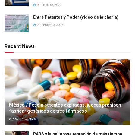
9 FEBRERO, 2025
Entre Patentes y Poder (video de la charla)
24 FEBRERO, 2026
Recent News
México / Pese a patentes expiradas, jueces prohíben
fabricar genéricos de tres fármacos
6 AGOSTO, 2026
PABS y la peligrosa tentación de más tiempo