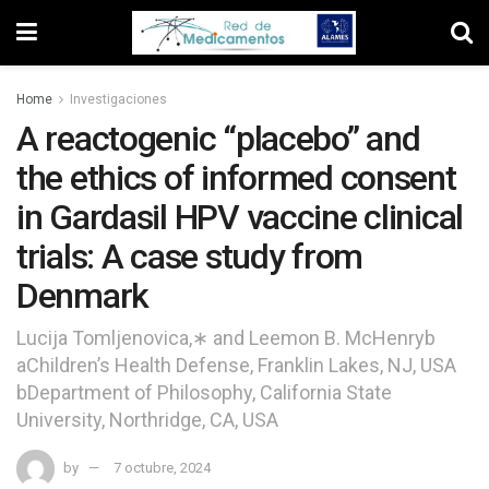
Home
Investigaciones
A reactogenic “placebo” and
the ethics of informed consent
in Gardasil HPV vaccine clinical
trials: A case study from
Denmark
Lucija Tomljenovica,∗ and Leemon B. McHenryb
aChildren’s Health Defense, Franklin Lakes, NJ, USA
bDepartment of Philosophy, California State
University, Northridge, CA, USA
by
7 octubre, 2024