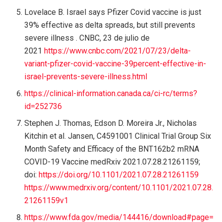
Lovelace B. Israel says Pfizer Covid vaccine is just
39% effective as delta spreads, but still prevents
severe illness . CNBC, 23 de julio de
2021
https://www.cnbc.com/2021/07/23/delta-
variant-pfizer-covid-vaccine-39percent-effective-in-
israel-prevents-severe-illness.html
https://clinical-information.canada.ca/ci-rc/terms?
id=252736
Stephen J. Thomas, Edson D. Moreira Jr., Nicholas
Kitchin et al. Jansen, C4591001 Clinical Trial Group Six
Month Safety and Efficacy of the BNT162b2 mRNA
COVID-19 Vaccine medRxiv 2021.07.28.21261159;
doi:
https://doi.org/10.1101/2021.07.28.21261159
https://www.medrxiv.org/content/10.1101/2021.07.28.
21261159v1
https://www.fda.gov/media/144416/download#page=