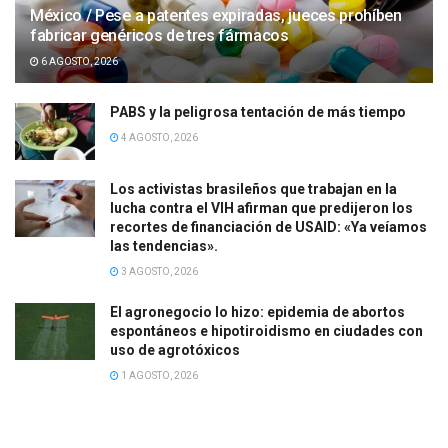
México / Pese a patentes expiradas, jueces prohíben
fabricar genéricos de tres fármacos
6 AGOSTO, 2026
PABS y la peligrosa tentación de más tiempo
4 AGOSTO, 2026
Los activistas brasileños que trabajan en la
lucha contra el VIH afirman que predijeron los
recortes de financiación de USAID: «Ya veíamos
las tendencias».
3 AGOSTO, 2026
El agronegocio lo hizo: epidemia de abortos
espontáneos e hipotiroidismo en ciudades con
uso de agrotóxicos
1 AGOSTO, 2026