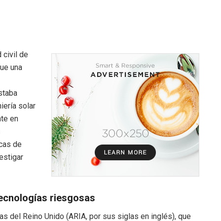
 civil de
que una
staba
ería solar
nte en
s
icas de
estigar
tecnologías riesgosas
s del Reino Unido (ARIA, por sus siglas en inglés), que