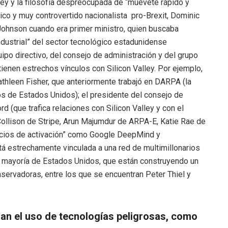
ey y la filosofía despreocupada de “muévete rápido y
co y muy controvertido nacionalista pro-Brexit, Dominic
Johnson cuando era primer ministro, quien buscaba
industrial” del sector tecnológico estadunidense
ipo directivo, del consejo de administración y del grupo
nen estrechos vínculos con Silicon Valley. Por ejemplo,
athleen Fisher, que anteriormente trabajó en DARPA (la
 de Estados Unidos); el presidente del consejo de
rd (que trafica relaciones con Silicon Valley y con el
Collison de Stripe, Arun Majumdur de ARPA-E, Katie Rae de
ocios de activación” como Google DeepMind y
á estrechamente vinculada a una red de multimillonarios
su mayoría de Estados Unidos, que están construyendo un
servadoras, entre los que se encuentran Peter Thiel y
an el uso de tecnologías peligrosas, como