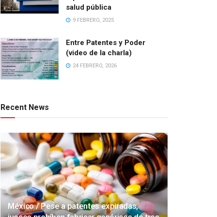
salud pública
9 FEBRERO, 2025
Entre Patentes y Poder
(video de la charla)
24 FEBRERO, 2026
Recent News
México / Pese a patentes expiradas,