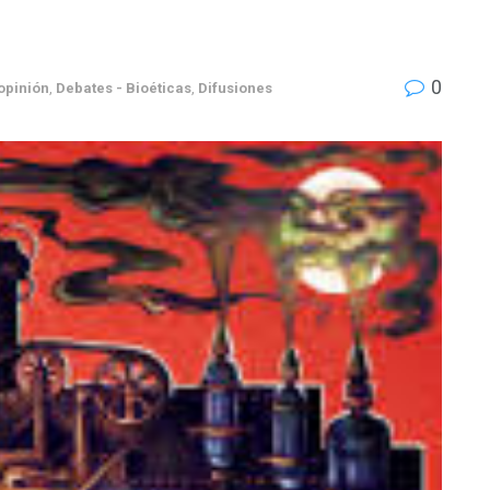
0
 opinión
,
Debates - Bioéticas
,
Difusiones