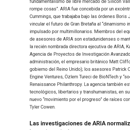
fundamentalismo de libre mercado de Silicon Vall
rompe cosas”. ARIA fue concebida por un excéntri
Cummings, que trabajaba bajo las órdenes Boris 
vincular el futuro de Gran Bretaña al “dinamismo 
impulsado por multimillonarios. Miembros del equ
de asesores de ARIA son estadunidenses o mantie
la recién nombrada directora ejecutiva de ARIA, K
Agencia de Proyectos de Investigación Avanzados
administración, el empresario británico Matt Cliffo
gobierno del Reino Unido); los asesores Patrick 
Engine Ventures, Özlem Tureci de BioNTech y “s
Renaissance Philanthropy. La agencia también est
tecnológicos, libertarios y transhumanistas, en 
nuevo “movimiento por el progreso” de raíces con
Tyler Cowen.
Las investigaciones de ARIA normaliz