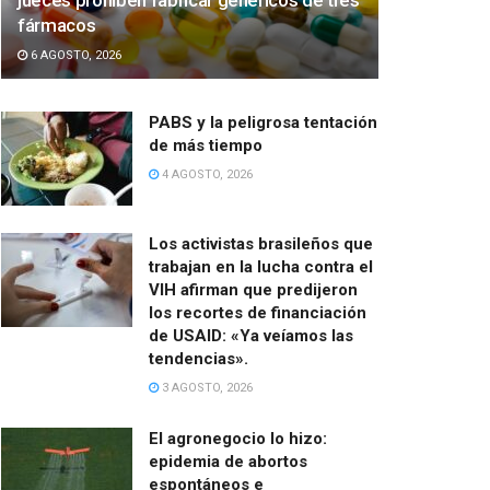
jueces prohíben fabricar genéricos de tres
fármacos
6 AGOSTO, 2026
PABS y la peligrosa tentación
de más tiempo
4 AGOSTO, 2026
Los activistas brasileños que
trabajan en la lucha contra el
VIH afirman que predijeron
los recortes de financiación
de USAID: «Ya veíamos las
tendencias».
3 AGOSTO, 2026
El agronegocio lo hizo:
epidemia de abortos
espontáneos e