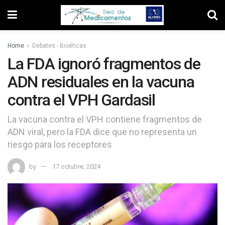
Home
Debates - Bioéticas
La FDA ignoró fragmentos de
ADN residuales en la vacuna
contra el VPH Gardasil
La vacuna contra el VPH contiene fragmentos de
ADN viral, pero la FDA dice que no representa un
riesgo para los receptores
by
17 octubre, 2024