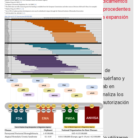
Dinámica de las patentes, designación de medicamentos
huérfanos, concesión de licencias e ingresos procedentes
de medicamentos para enfermedades raras: la expansión
del mercado de eculizumab
Abstracto
Fondo
Este estudio examina la dinámica del proceso de
patentamiento, designación de medicamento huérfano y
autorización de comercialización de eculizumab en
diferentes países y sistemas regulatorios y analiza los
ingresos del medicamento desde su primera autorización
de comercialización.
Métodos
Se realizó un estudio de caso retrospectivo. Se utilizaron