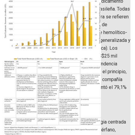
los EE. UU. Eculizumab siempre ha sido un medicamento
huérfano, excepto en la agencia reguladora brasileña. Todas
las indicaciones clínicas aprobadas hasta ahora se refieren
a enfermedades raras (por ejemplo, síndrome de
hemoglobinuria paroxística nocturna, síndrome hemolítico-
urémico atípico, miastenia grave refractaria y generalizada y
trastorno del espectro de la neuromielitis óptica). Los
ingresos de Alexion ascendieron a más de US$25 mil
millones entre 2007 y 2019, mostrando una tendencia
creciente. Eculizumab lideró las ventas desde el principio,
siendo el único producto en el portafolio de la compañía
hasta 2015. En 2019, el medicamento representó el 79,1%
de todos los ingresos.
Discusión
Nuestros hallazgos muestran que una estrategia centrada
en obtener la designación de medicamento huérfano,