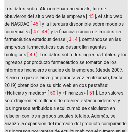
Los datos sobre Alexion Pharmaceuticals, Inc. se
obtuvieron del sitio web de la empresa [
45
], el sitio web
de NASDAQ [
46
] y la literatura disponible sobre modelos
comerciales [
47
,
48
] y la financiarización de la industria
farmacéutica estadounidense [
3
,
4
], centrándose en las
empresas farmacéuticas que desarrollan agentes
biológicos [
49
]. Los datos sobre los ingresos totales y los
ingresos por producto farmacéutico se tomaron de los
informes financieros anuales de la empresa (desde 2007,
el año en que se lanzó por primera vez eculizumab, hasta
2019) obtenidos de su sitio web en dos pestañas:
«Noticias y medios» [
50
] y «Finanzas» [
51
]. Los valores
se extrajeron en millones de dólares estadounidenses y
los ingresos atribuidos a eculizumab se calcularon en
relación con los ingresos anuales totales. Además, se
analizó la expansión del mercado del producto comparando
los ingresos por ventas de eculizumab con el número anual