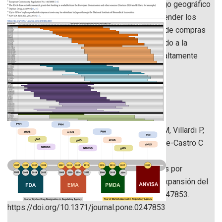
ampliar las indicaciones terapéuticas y el rango geográfico
de las aprobaciones de comercialización, extender los
períodos de monopolio y priorizar los nichos de compras
públicas ha mejorado los ingresos y ha ayudado a la
empresa a lograr el liderazgo en un mercado altamente
específico y rentable.
Cifras
Cita:
Caetano R, Cordeiro Dias Villela Correa M, Villardi P,
Almeida Rodrigues PH, García Serpa Osorio-de-Castro C
(2021) Dinámica de patentes, designación de
medicamentos huérfanos, licencias e ingresos por
medicamentos para enfermedades raras: la expansión del
mercado de eculizumab. MÁS UNO 16(3): e0247853.
https://doi.org/10.1371/journal.pone.0247853