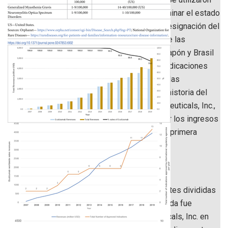
múltiples fuentes de información para: determinar el estado
de las patentes de eculizumab; examinar la designación del
estado de medicamento huérfano por parte de las
autoridades regulatorias de EE. UU., Europa, Japón y Brasil
para determinar el estado del registro y las indicaciones
clínicas aprobadas; estimar la prevalencia de las
condiciones clínicas asociadas; investigar la historia del
fabricante del medicamento, Alexion Pharmaceuticals, Inc.,
y su modelo de negocio financiero; y examinar los ingresos
por ventas globales de eculizumab desde su primera
autorización de comercialización.
Resultados
Nuestra búsqueda arrojó 32 familias de patentes divididas
en 98 solicitudes. La primera patente concedida fue
presentada en 1995 por Alexion Pharmaceuticals, Inc. en