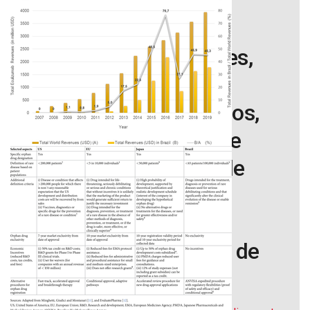
Publicado: 5 de marzo de 2021
Dinámica de las patentes,
designación de
medicamentos huérfanos,
concesión de licencias e
ingresos procedentes de
medicamentos para
enfermedades raras: la
expansión del mercado de
eculizumab