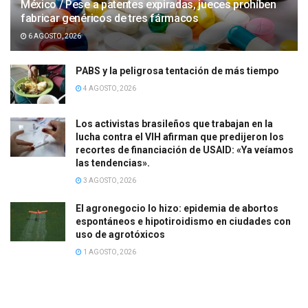
México / Pese a patentes expiradas, jueces prohíben
fabricar genéricos de tres fármacos
6 AGOSTO, 2026
PABS y la peligrosa tentación de más tiempo
4 AGOSTO, 2026
Los activistas brasileños que trabajan en la
lucha contra el VIH afirman que predijeron los
recortes de financiación de USAID: «Ya veíamos
las tendencias».
3 AGOSTO, 2026
El agronegocio lo hizo: epidemia de abortos
espontáneos e hipotiroidismo en ciudades con
uso de agrotóxicos
1 AGOSTO, 2026